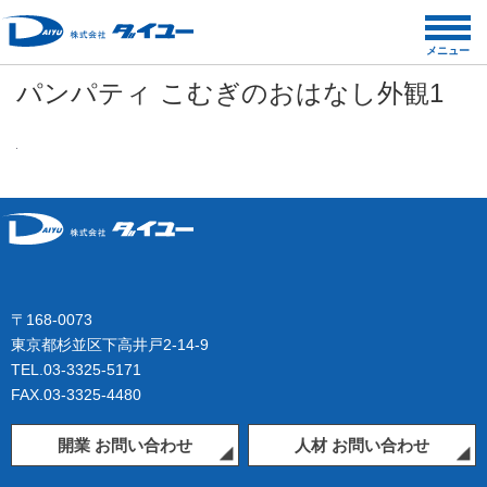
コ
ン
メニュー
テ
パンパティ こむぎのおはなし外観1
ン
ツ
へ
ス
キ
ッ
プ
〒168-0073
東京都杉並区下高井戸2-14-9
TEL.03-3325-5171
FAX.03-3325-4480
開業 お問い合わせ
人材 お問い合わせ