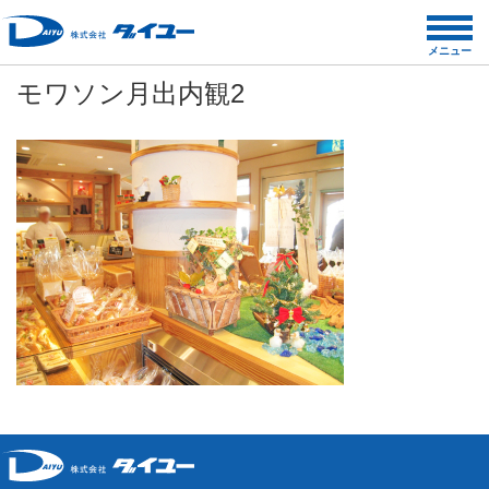
コ
ン
メニュー
テ
モワソン月出内観2
ン
ツ
へ
ス
キ
ッ
プ