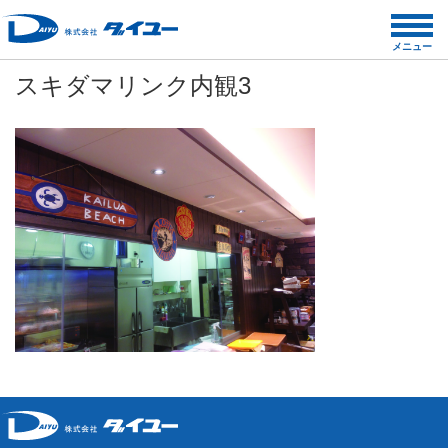
コ
ン
メニュー
テ
スキダマリンク内観3
ン
ツ
へ
ス
キ
ッ
プ