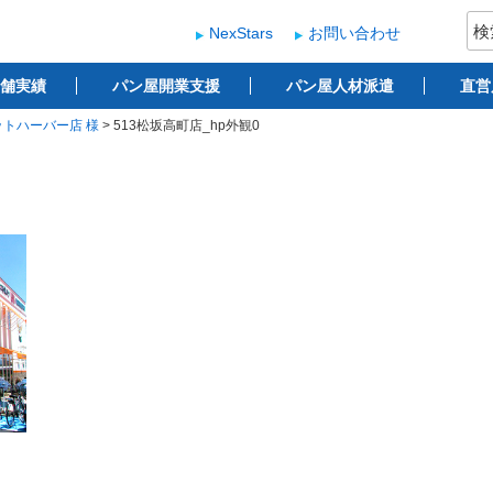
検
NexStars
お問い合わせ
索:
ー
 ベーカリー開業支援
舗実績
パン屋開業支援
パン屋人材派遣
直営
ットハーバー店 様
>
513松坂高町店_hp外観0