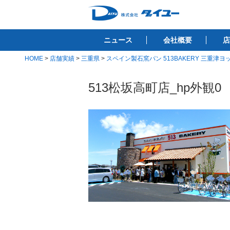
コ
ン
株式会社ダイユ
テ
1200件以上の開業サポート実績！！
ニュース
会社概要
店
ン
ツ
HOME
>
店舗実績
>
三重県
>
スペイン製石窯パン 513BAKERY 三重津ヨ
へ
ス
513松坂高町店_hp外観0
キ
ッ
プ