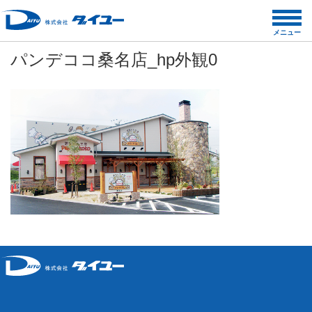
コ
ン
メニュー
テ
パンデココ桑名店_hp外観0
ン
ツ
へ
ス
キ
ッ
プ