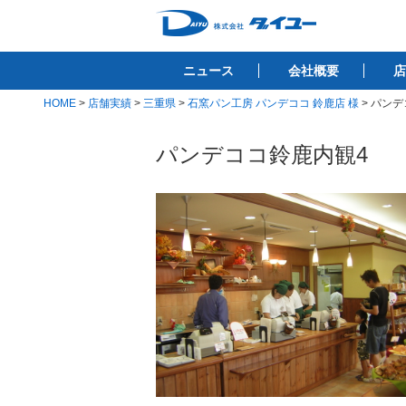
コ
ン
株式会社ダイユ
テ
1200件以上の開業サポート実績！！
ニュース
会社概要
店
ン
ツ
HOME
>
店舗実績
>
三重県
>
石窯パン工房 パンデココ 鈴鹿店 様
>
パンデ
へ
ス
パンデココ鈴鹿内観4
キ
ッ
プ