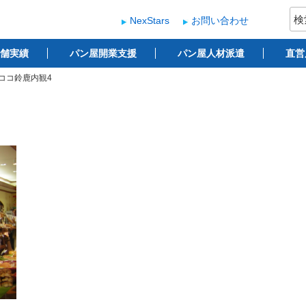
検
NexStars
お問い合わせ
索:
ー
 ベーカリー開業支援
舗実績
パン屋開業支援
パン屋人材派遣
直営
ココ鈴鹿内観4