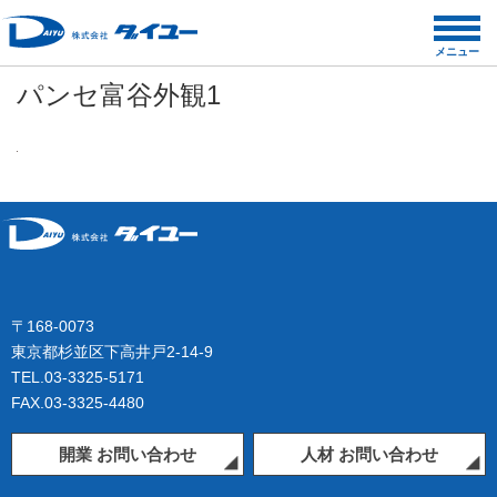
コ
ン
メニュー
テ
パンセ富谷外観1
ン
ツ
へ
ス
キ
ッ
プ
〒168-0073
東京都杉並区下高井戸2-14-9
TEL.03-3325-5171
FAX.03-3325-4480
開業 お問い合わせ
人材 お問い合わせ