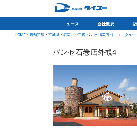
コ
ン
株式会社ダイユ
テ
1200件以上の開業サポート実績！！
ニュース
会社概要
店
ン
ツ
HOME
>
店舗実績
>
宮城県
>
石窯パン工房 パンセ 福室店 様 ＋ グル
へ
ス
パンセ石巻店外観4
キ
ッ
プ