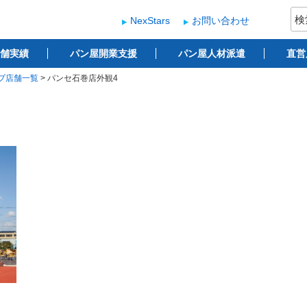
検
NexStars
お問い合わせ
索:
ー
 ベーカリー開業支援
舗実績
パン屋開業支援
パン屋人材派遣
直営
ープ店舗一覧
>
パンセ石巻店外観4