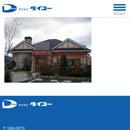
コ
ン
メニュー
テ
ン
ツ
へ
ス
キ
ッ
プ
〒168-0073