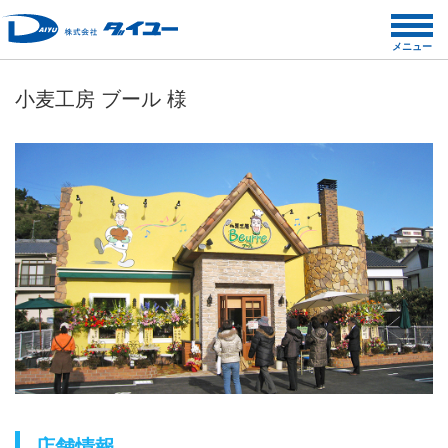
コ
ン
メニュー
テ
ン
小麦工房 ブール 様
ツ
へ
ス
キ
ッ
プ
店舗情報