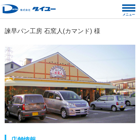
コ
ン
メニュー
テ
ン
諫早パン工房 石窯人(カマンド) 様
ツ
へ
ス
キ
ッ
プ
店舗情報