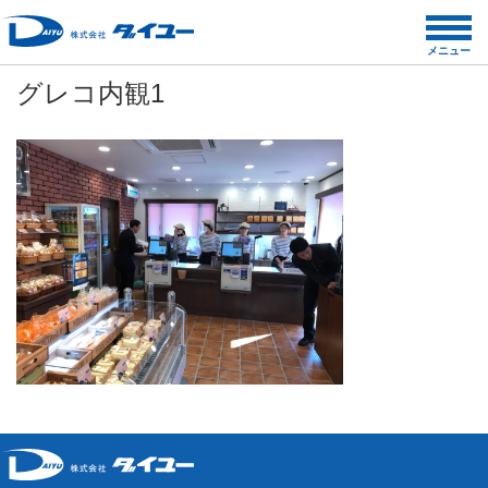
コ
ン
メニュー
テ
グレコ内観1
ン
ツ
へ
ス
キ
ッ
プ