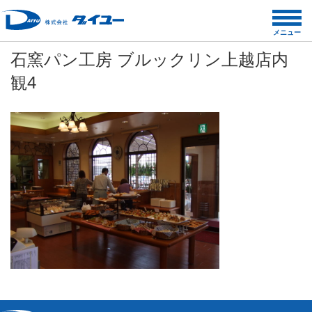
コ
ン
メニュー
テ
石窯パン工房 ブルックリン上越店内
ン
ツ
観4
へ
ス
キ
ッ
プ