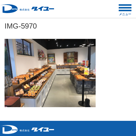
コ
ン
メニュー
テ
IMG-5970
ン
ツ
へ
ス
キ
ッ
プ