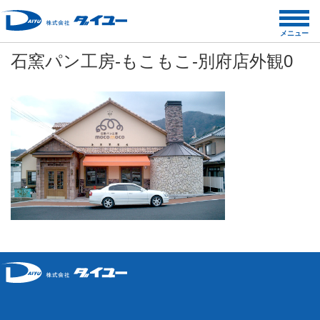
コ
ン
メニュー
テ
石窯パン工房-もこもこ-別府店外観0
ン
ツ
へ
ス
キ
ッ
プ