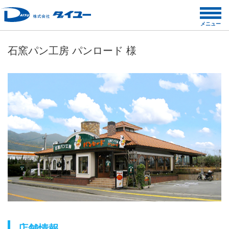
コ
ン
メニュー
テ
ン
石窯パン工房 パンロード 様
ツ
へ
ス
キ
ッ
プ
店舗情報