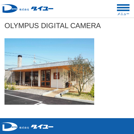
コ
ン
メニュー
テ
OLYMPUS DIGITAL CAMERA
ン
ツ
へ
ス
キ
ッ
プ