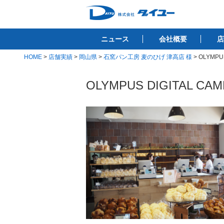
コ
ン
株式会社ダイユ
テ
1200件以上の開業サポート実績！！
ニュース
会社概要
店
ン
ツ
HOME
>
店舗実績
>
岡山県
>
石窯パン工房 麦のひげ 津高店 様
>
OLYMPU
へ
ス
OLYMPUS DIGITAL CA
キ
ッ
プ