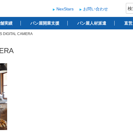
検
NexStars
お問い合わせ
索:
ー
 ベーカリー開業支援
舗実績
パン屋開業支援
パン屋人材派遣
直営
S DIGITAL CAMERA
MERA