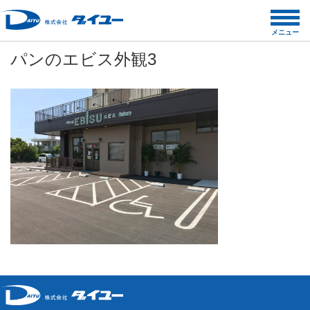
コ
ン
メニュー
テ
パンのエビス外観3
ン
ツ
へ
ス
キ
ッ
プ