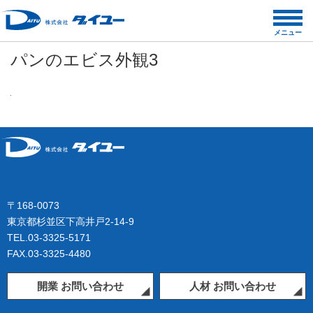
コ
ン
メニュー
テ
パンのエビス外観3
ン
ツ
へ
ス
キ
ッ
プ
〒168-0073
東京都杉並区下高井戸2-14-9
TEL.03-3325-5171
FAX.03-3325-4480
開業 お問い合わせ
人材 お問い合わせ