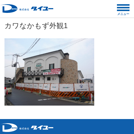
コ
ン
メニュー
テ
カワなかもず外観1
ン
ツ
へ
ス
キ
ッ
プ