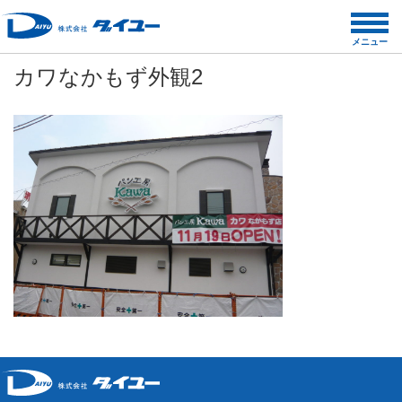
コ
ン
メニュー
テ
カワなかもず外観2
ン
ツ
へ
ス
キ
ッ
プ