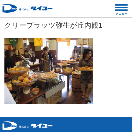
コ
ン
メニュー
テ
クリーブラッツ弥生が丘内観1
ン
ツ
へ
ス
キ
ッ
プ