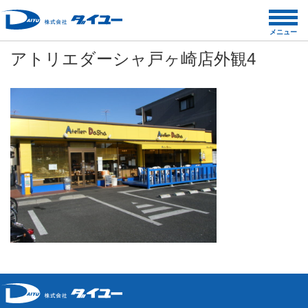
コ
ン
メニュー
テ
アトリエダーシャ戸ヶ崎店外観4
ン
ツ
へ
ス
キ
ッ
プ