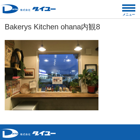
コ
ン
メニュー
テ
Bakerys Kitchen ohana内観8
ン
ツ
へ
ス
キ
ッ
プ