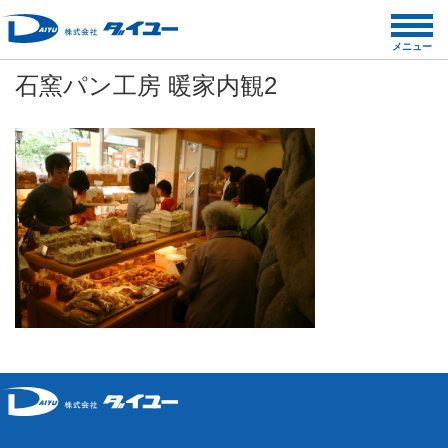
コ
ン
メニュー
テ
石窯パン工房 暖家内観2
ン
ツ
へ
ス
キ
ッ
プ