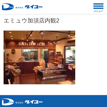
コ
ン
メニュー
テ
エミュウ加須店内観2
ン
ツ
へ
ス
キ
ッ
プ