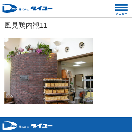
コ
ン
メニュー
テ
風見鶏内観11
ン
ツ
へ
ス
キ
ッ
プ