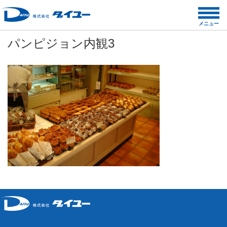
コ
ン
メニュー
テ
パンピジョン内観3
ン
ツ
へ
ス
キ
ッ
プ