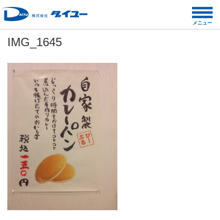
コ
ン
メニュー
テ
IMG_1645
ン
ツ
へ
ス
キ
ッ
プ