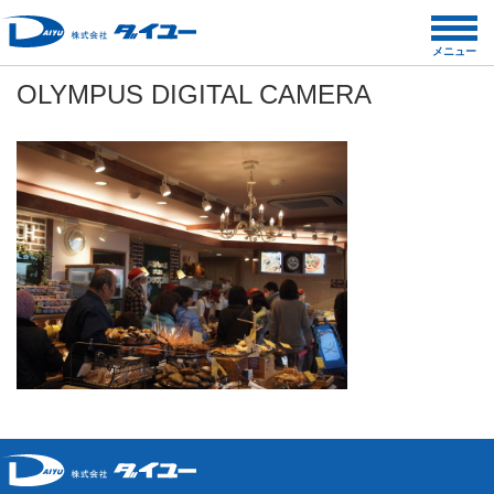
コ
ン
メニュー
テ
OLYMPUS DIGITAL CAMERA
ン
ツ
へ
ス
キ
ッ
プ