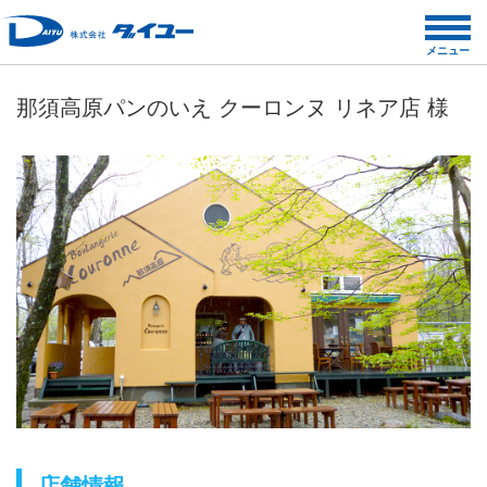
コ
ン
メニュー
テ
ン
那須高原パンのいえ クーロンヌ リネア店 様
ツ
へ
ス
キ
ッ
プ
店舗情報