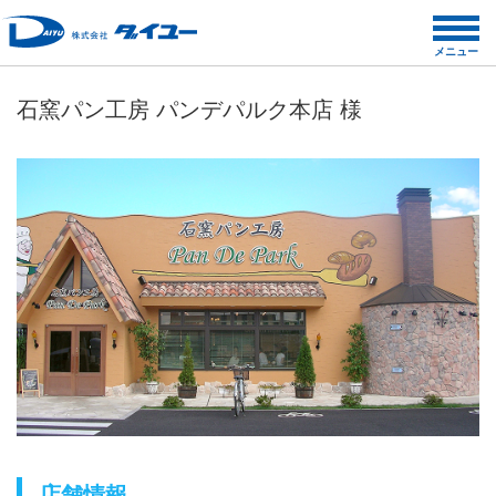
コ
ン
メニュー
テ
ン
石窯パン工房 パンデパルク本店 様
ツ
へ
ス
キ
ッ
プ
店舗情報