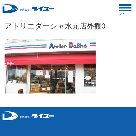
コ
ン
メニュー
テ
アトリエダーシャ水元店外観0
ン
ツ
へ
ス
キ
ッ
プ