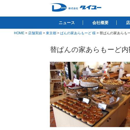
コ
ン
株式会社ダイユ
テ
1200件以上の開業サポート実績！！
ニュース
会社概要
店
ン
ツ
HOME
>
店舗実績
>
東京都
>
ぱんの家あらもーど 様
>
替ぱんの家あらもー
へ
ス
替ぱんの家あらもーど内
キ
ッ
プ