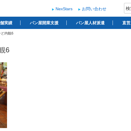
検
NexStars
お問い合わせ
索:
ー
 ベーカリー開業支援
舗実績
パン屋開業支援
パン屋人材派遣
直営
ど内観6
観6