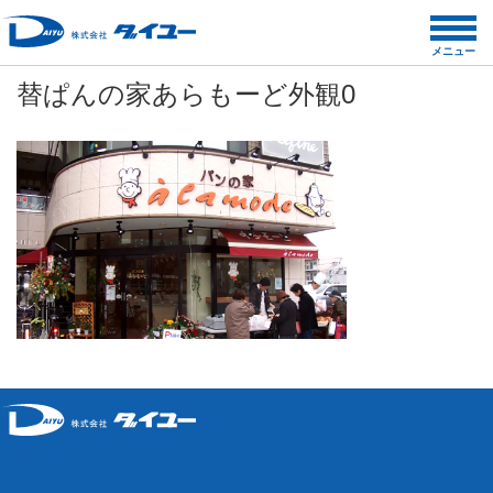
コ
ン
メニュー
テ
替ぱんの家あらもーど外観0
ン
ツ
へ
ス
キ
ッ
プ