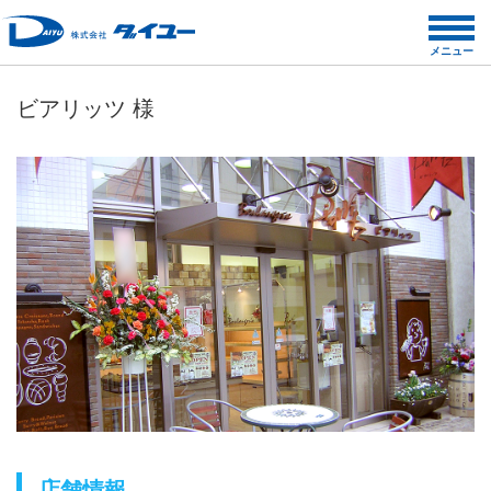
コ
ン
メニュー
テ
ン
ビアリッツ 様
ツ
へ
ス
キ
ッ
プ
店舗情報