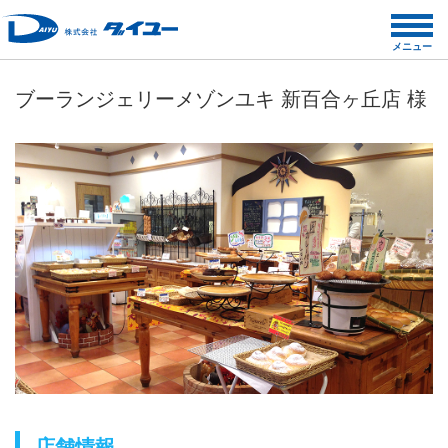
コ
ン
メニュー
テ
ン
ブーランジェリーメゾンユキ 新百合ヶ丘店 様
ツ
へ
ス
キ
ッ
プ
店舗情報