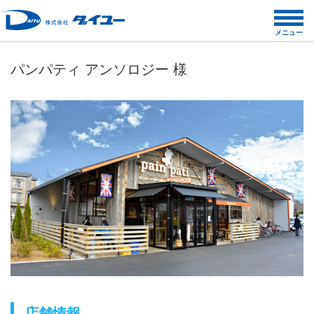
コ
ン
メニュー
テ
ン
パンパティ アンソロジー 様
ツ
へ
ス
キ
ッ
プ
店舗情報