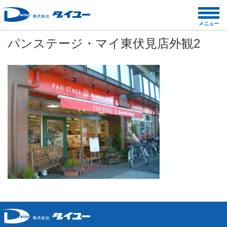
コ
ン
メニュー
テ
パンステージ・マイ東伏見店外観2
ン
ツ
へ
ス
キ
ッ
プ