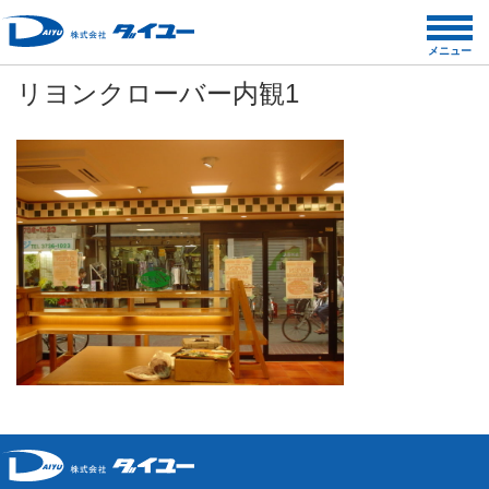
コ
ン
メニュー
テ
リヨンクローバー内観1
ン
ツ
へ
ス
キ
ッ
プ