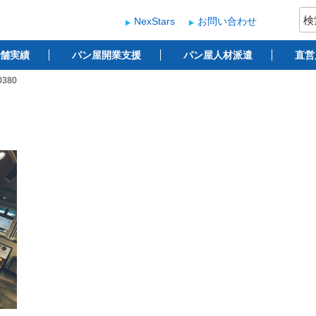
検
NexStars
お問い合わせ
索:
ー
 ベーカリー開業支援
舗実績
パン屋開業支援
パン屋人材派遣
直営
0380