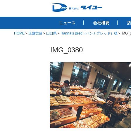
コ
ン
株式会社ダイユ
テ
1200件以上の開業サポート実績！！
ニュース
会社概要
店
ン
ツ
HOME
>
店舗実績
>
山口県
>
Hanna’s Bred（ハンナブレッド）様
>
IMG_
へ
ス
IMG_0380
キ
ッ
プ