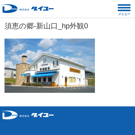
コ
ン
メニュー
テ
須恵の郷-新山口_hp外観0
ン
ツ
へ
ス
キ
ッ
プ