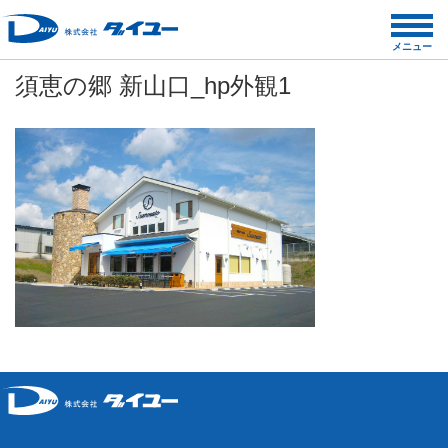
コ
ン
メニュー
テ
須恵の郷 新山口_hp外観1
ン
ツ
へ
ス
キ
ッ
プ