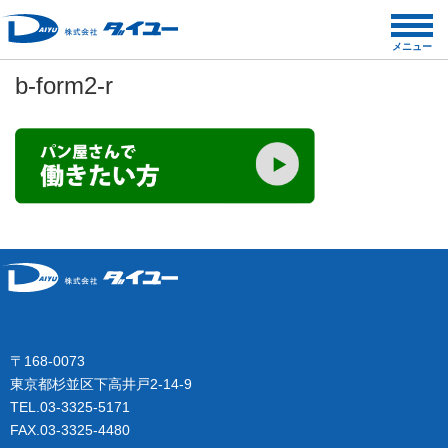
コ
ン
メニュー
テ
b-form2-r
ン
ツ
へ
ス
キ
ッ
プ
〒168-0073
東京都杉並区下高井戸2-14-9
TEL.03-3325-5171
FAX.03-3325-4480