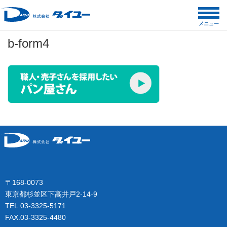
コ
ン
メニュー
テ
b-form4
ン
ツ
へ
ス
キ
ッ
プ
〒168-0073
東京都杉並区下高井戸2-14-9
TEL.03-3325-5171
FAX.03-3325-4480