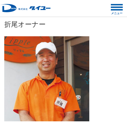
コ
ン
メニュー
テ
折尾オーナー
ン
ツ
へ
ス
キ
ッ
プ