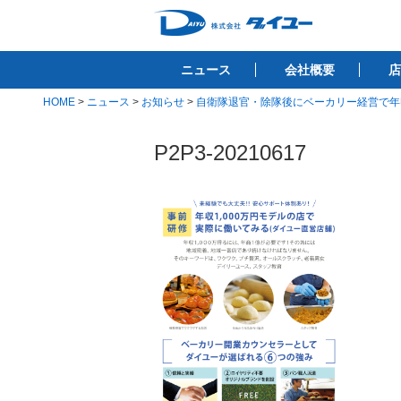
コ
ン
株式会社ダイユ
テ
1200件以上の開業サポート実績！！
ニュース
会社概要
店
ン
ツ
HOME
>
ニュース
>
お知らせ
>
自衛隊退官・除隊後にベーカリー経営で年収
へ
ス
P2P3-20210617
キ
ッ
プ