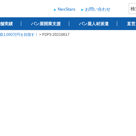
検
NexStars
お問い合わせ
索:
ー
 ベーカリー開業支援
舗実績
パン屋開業支援
パン屋人材派遣
直営
1,000万円を目指す！
>
P2P3-20210617