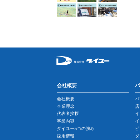
会社概要
パ
会社概要
パ
企業理念
店
代表者挨拶
イ
事業内容
イ
ダイユー5つの強み
ピ
採用情報
ダ