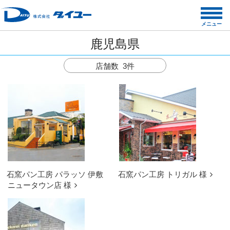
コ
ン
メニュー
テ
鹿児島県
ン
ツ
店舗数 3件
へ
ス
キ
ッ
プ
石窯パン工房 パラッソ 伊敷
石窯パン工房 トリガル 様
ニュータウン店 様