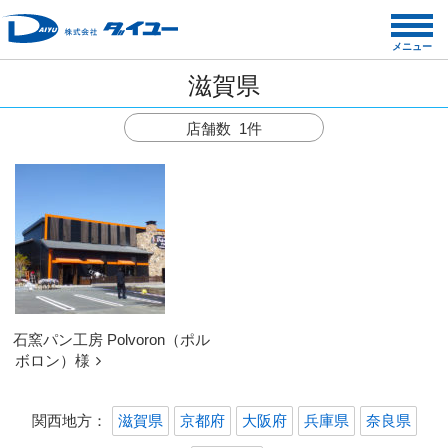
コ
ン
メニュー
テ
滋賀県
ン
ツ
店舗数 1件
へ
ス
キ
ッ
プ
石窯パン工房 Polvoron（ポル
ボロン）様
関西地方：
滋賀県
京都府
大阪府
兵庫県
奈良県